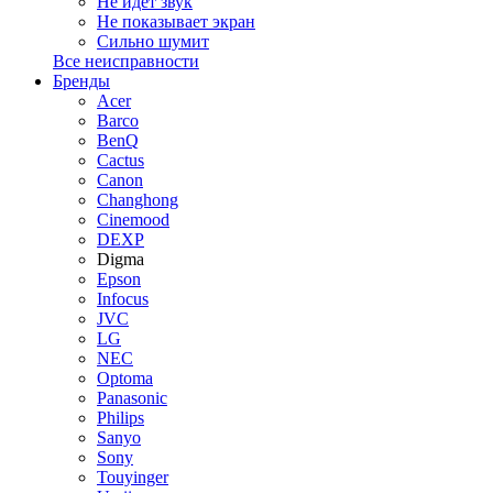
Не идет звук
Не показывает экран
Сильно шумит
Все неисправности
Бренды
Acer
Barco
BenQ
Cactus
Canon
Changhong
Cinemood
DEXP
Digma
Epson
Infocus
JVC
LG
NEC
Optoma
Panasonic
Philips
Sanyo
Sony
Touyinger