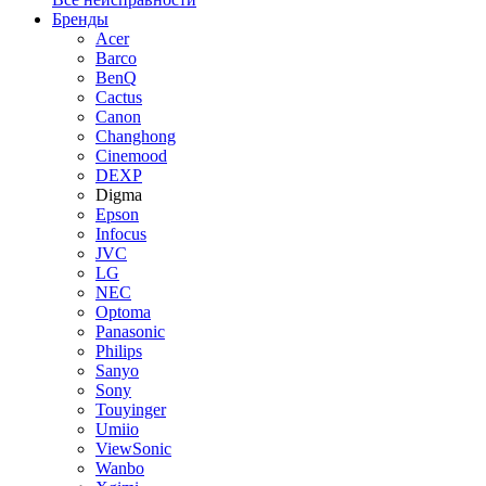
Бренды
Acer
Barco
BenQ
Cactus
Canon
Changhong
Cinemood
DEXP
Digma
Epson
Infocus
JVC
LG
NEC
Optoma
Panasonic
Philips
Sanyo
Sony
Touyinger
Umiio
ViewSonic
Wanbo