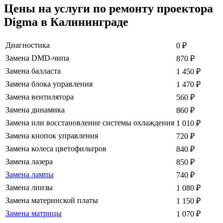
Цены на услуги по ремонту проектора
Digma в Калининграде
Диагностика
0
₽
Замена DMD-чипа
870
₽
Замена балласта
1 450
₽
Замена блока управления
1 470
₽
Замена вентилятора
560
₽
Замена динамика
860
₽
Замена или восстановление системы охлаждения
1 010
₽
Замена кнопок управления
720
₽
Замена колеса цветофильтров
840
₽
Замена лазера
850
₽
Замена лампы
740
₽
Замена линзы
1 080
₽
Замена материнской платы
1 150
₽
Замена матрицы
1 070
₽