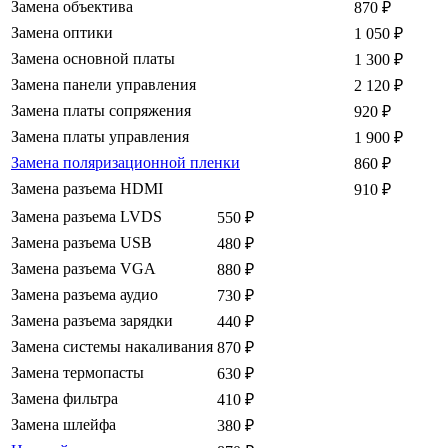
Замена объектива
870
₽
Замена оптики
1 050
₽
Замена основной платы
1 300
₽
Замена панели управления
2 120
₽
Замена платы сопряжения
920
₽
Замена платы управления
1 900
₽
Замена поляризационной пленки
860
₽
Замена разъема HDMI
910
₽
Замена разъема LVDS
550
₽
Замена разъема USB
480
₽
Замена разъема VGA
880
₽
Замена разъема аудио
730
₽
Замена разъема зарядки
440
₽
Замена системы накаливания
870
₽
Замена термопасты
630
₽
Замена фильтра
410
₽
Замена шлейфа
380
₽