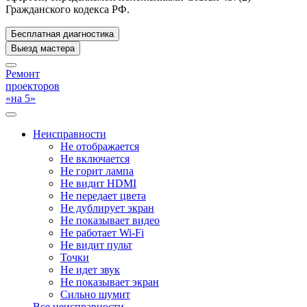
Гражданского кодекса РФ.
Бесплатная диагностика
Выезд мастера
Ремонт
проекторов
«на 5»
Неисправности
Не отображается
Не включается
Не горит лампа
Не видит HDMI
Не передает цвета
Не дублирует экран
Не показывает видео
Не работает Wi-Fi
Не видит пульт
Точки
Не идет звук
Не показывает экран
Сильно шумит
Все неисправности