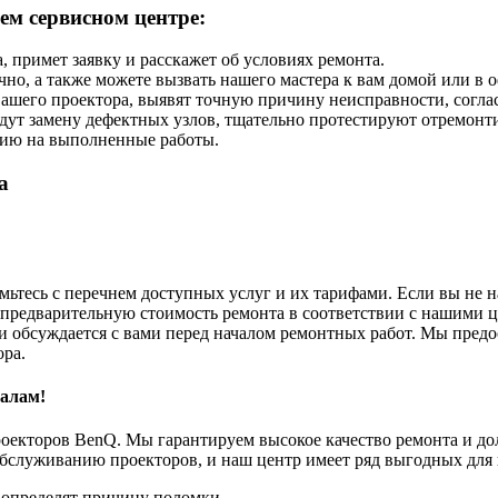
ем сервисном центре:
 примет заявку и расскажет об условиях ремонта.
но, а также можете вызвать нашего мастера к вам домой или в о
шего проектора, выявят точную причину неисправности, соглас
едут замену дефектных узлов, тщательно протестируют отремон
тию на выполненные работы.
а
омьтесь с перечнем доступных услуг и их тарифами. Если вы не
предварительную стоимость ремонта в соответствии с нашими ц
 и обсуждается с вами перед началом ремонтных работ. Мы предо
ора.
налам!
кторов BenQ. Мы гарантируем высокое качество ремонта и дол
обслуживанию проекторов, и наш центр имеет ряд выгодных для
 определят причину поломки.