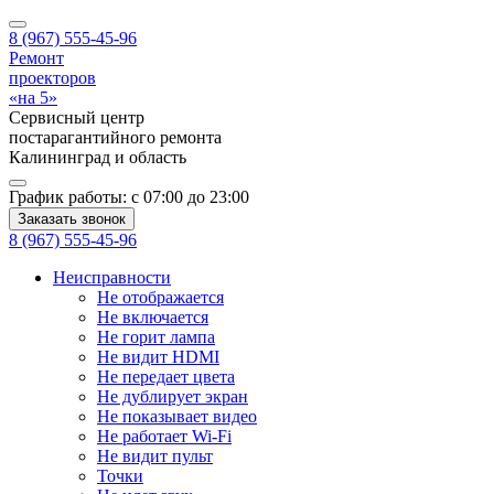
8 (967) 555-45-96
Ремонт
проекторов
«на 5»
Сервисный центр
постарагантийного ремонта
Калининград
и область
График работы:
с 07:00 до 23:00
Заказать звонок
8 (967) 555-45-96
Неисправности
Не отображается
Не включается
Не горит лампа
Не видит HDMI
Не передает цвета
Не дублирует экран
Не показывает видео
Не работает Wi-Fi
Не видит пульт
Точки