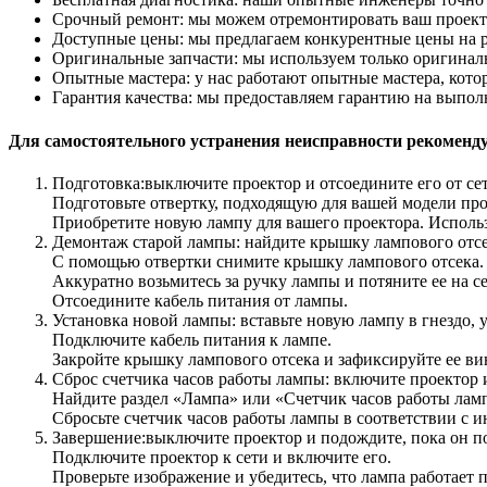
Срочный ремонт: мы можем отремонтировать ваш проект
Доступные цены: мы предлагаем конкурентные цены на р
Оригинальные запчасти: мы используем только оригиналь
Опытные мастера: у нас работают опытные мастера, кот
Гарантия качества: мы предоставляем гарантию на выпо
Для самостоятельного устранения неисправности рекоменд
Подготовка:выключите проектор и отсоедините его от сет
Подготовьте отвертку, подходящую для вашей модели про
Приобретите новую лампу для вашего проектора. Испол
Демонтаж старой лампы: найдите крышку лампового отсек
С помощью отвертки снимите крышку лампового отсека.
Аккуратно возьмитесь за ручку лампы и потяните ее на се
Отсоедините кабель питания от лампы.
Установка новой лампы: вставьте новую лампу в гнездо, 
Подключите кабель питания к лампе.
Закройте крышку лампового отсека и зафиксируйте ее ви
Сброс счетчика часов работы лампы: включите проектор 
Найдите раздел «Лампа» или «Счетчик часов работы лам
Сбросьте счетчик часов работы лампы в соответствии с и
Завершение:выключите проектор и подождите, пока он п
Подключите проектор к сети и включите его.
Проверьте изображение и убедитесь, что лампа работает 