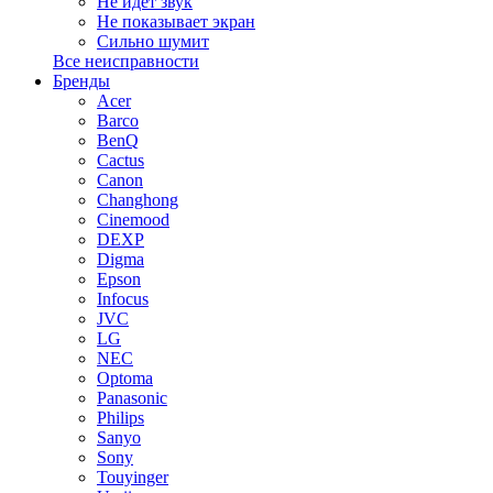
Не идет звук
Не показывает экран
Сильно шумит
Все неисправности
Бренды
Acer
Barco
BenQ
Cactus
Canon
Changhong
Cinemood
DEXP
Digma
Epson
Infocus
JVC
LG
NEC
Optoma
Panasonic
Philips
Sanyo
Sony
Touyinger