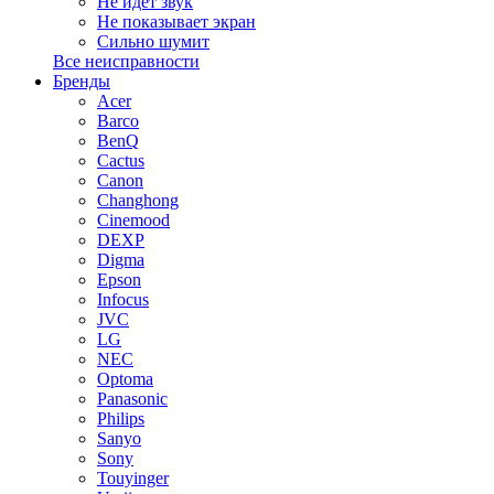
Не идет звук
Не показывает экран
Сильно шумит
Все неисправности
Бренды
Acer
Barco
BenQ
Cactus
Canon
Changhong
Cinemood
DEXP
Digma
Epson
Infocus
JVC
LG
NEC
Optoma
Panasonic
Philips
Sanyo
Sony
Touyinger