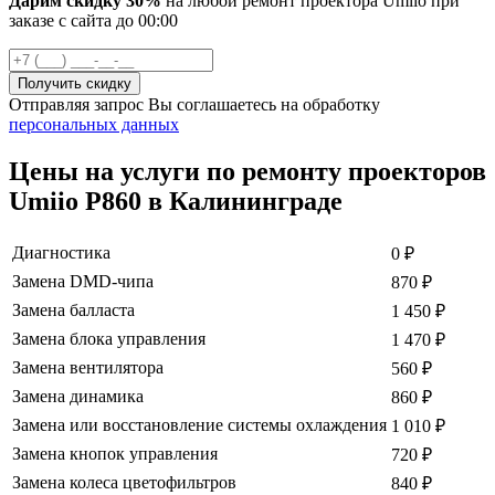
Дарим скидку 30%
на любой ремонт проектора Umiio при
заказе с сайта
до
00
:00
Отправляя запрос Вы соглашаетесь на обработку
персональных данных
Цены на услуги по ремонту проекторов
Umiio P860 в Калининграде
Диагностика
0
₽
Замена DMD-чипа
870
₽
Замена балласта
1 450
₽
Замена блока управления
1 470
₽
Замена вентилятора
560
₽
Замена динамика
860
₽
Замена или восстановление системы охлаждения
1 010
₽
Замена кнопок управления
720
₽
Замена колеса цветофильтров
840
₽