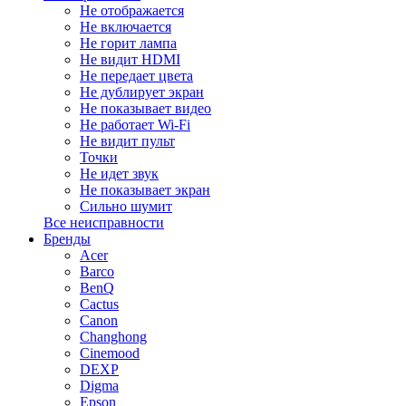
Не отображается
Не включается
Не горит лампа
Не видит HDMI
Не передает цвета
Не дублирует экран
Не показывает видео
Не работает Wi-Fi
Не видит пульт
Точки
Не идет звук
Не показывает экран
Сильно шумит
Все неисправности
Бренды
Acer
Barco
BenQ
Cactus
Canon
Changhong
Cinemood
DEXP
Digma
Epson